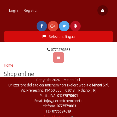
Login
Registrati
Seleziona lingua
0775579863
Home
Shop online
Copyright 2026 - Minori S.r.l.
Utilizzatore del sito ceramicheminori.axeleroweb.it è
Minori S.r.l.
Via Prenestina, KM 50 500 - 03018 - Paliano (FR)
Partita IVA:
01577870601
Email:
info@ceramicheminori.it
Telefono:
0775579863
Fax
0775594319
Select Language
▼